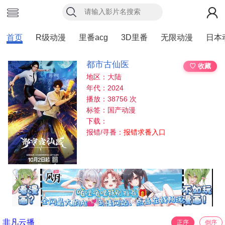
首页
R级动漫
里番acg
3D里番
无限动漫
日本
都市古仙医
♡ 收藏
地区：大陆
年代：2024
播放：38756 次
标签：国产动漫
下载：
报错/寻番：
报错求番入口
非凡云播
正序
倒序