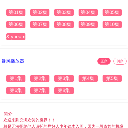
第01集
第02集
第03集
第04集
第05集
第06集
第07集
第08集
第09集
第10集
&type=mtm3u8
暴风播放器
正序
倒序
第1集
第2集
第3集
第4集
第5集
第6集
第7集
第8集
简介
欢迎来到充满欢笑的魔界！！
总是无法拒绝他人请托的烂好人少年铃木入间，因为一段奇妙的机缘