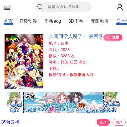
首页
R级动漫
里番acg
3D里番
无限动漫
日本
入间同学入魔了！ 第四季
♡ 收藏
地区：日本
年代：2026
播放：3285 次
标签：搞笑 校园 奇幻
下载：
报错/寻番：
报错求番入口
茅台云播
正序
倒序