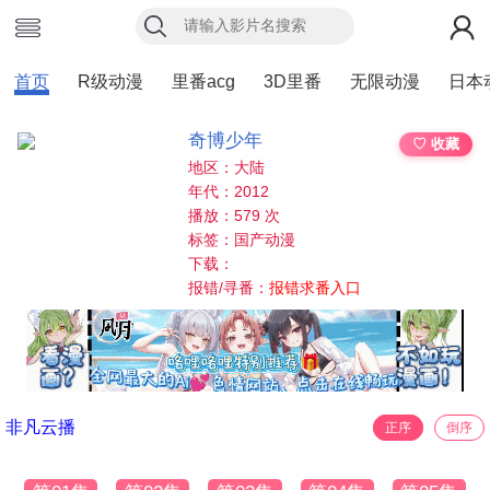
首页
R级动漫
里番acg
3D里番
无限动漫
日本
奇博少年
♡ 收藏
地区：大陆
年代：2012
播放：579 次
标签：国产动漫
下载：
报错/寻番：
报错求番入口
非凡云播
正序
倒序