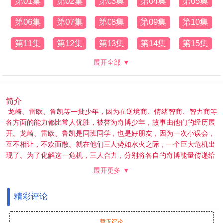
第01集
第02集
第03集
第04集
第05集
第06集
第07集
第08集
第09集
第10集
第11集
第12集
第13集
第14集
第15集
展开全部 ▼
简介
龙崎、雷欧、鲁凯等一批少年，因为在逆境商、情绪智商、智力商等
各方面的能力都比常人优胜，被誉为奇博少年，故事由他们的经历展
开。龙崎、雷欧、鲁凯是同班同学，也是好朋友，因为一次小误会，
互不相让，不欢而散。就在他们三人势如水火之际，一个巨大危机出
现了。为了化解这一危机，三人合力，分别将各自的奇博能量传递给
飞爵、雷凌、蓝瑟三个机械人共同对抗困难。 他们三人为了参加“全
展开更多 ▼
国魔方大赛”一起努力，互相扶持，克服重重困难最终在世界级的赛
场上展示自己的技术，誓要以一场公平公正的比赛，争夺魔方界的最
精彩评论
高殊荣。
暂无评论