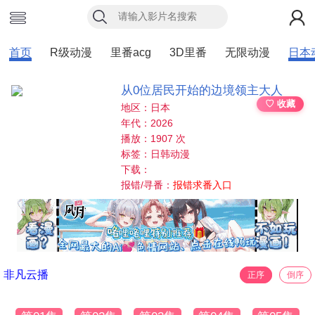
首页
R级动漫
里番acg
3D里番
无限动漫
日本
从0位居民开始的边境领主大人
♡ 收藏
地区：日本
年代：2026
播放：1907 次
标签：日韩动漫
下载：
报错/寻番：
报错求番入口
非凡云播
正序
倒序