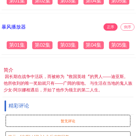
第01集
第02集
第03集
第04集
第05集
暴风播放器
正序
倒序
第01集
第02集
第03集
第04集
第05集
简介
因长期在战争中活跃，而被称为〝救国英雄〞的男人——迪亚斯。
他所收到的唯一奖励就只有——广阔的领地。 与生活在当地的鬼人族
少女‧阿尔娜相遇后，开始了他作为领主的第二人生。
精彩评论
暂无评论