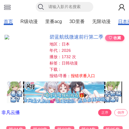
首页
R级动漫
里番acg
3D里番
无限动漫
日本
碧蓝航线微速前行第二季
♡ 收藏
地区：日本
年代：2026
播放：1732 次
标签：日韩动漫
下载：
报错/寻番：
报错求番入口
非凡云播
正序
倒序