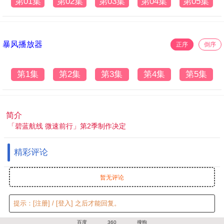
第01集
第02集
第03集
第04集
第05集
暴风播放器
正序
倒序
第1集
第2集
第3集
第4集
第5集
简介
「碧蓝航线 微速前行」第2季制作决定
精彩评论
暂无评论
提示：
[注册]
/
[登入]
之后才能回复。
百度
360
搜狗