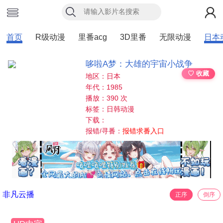
首页
R级动漫
里番acg
3D里番
无限动漫
日本
哆啦A梦：大雄的宇宙小战争
♡ 收藏
地区：日本
年代：1985
播放：390 次
标签：日韩动漫
下载：
报错/寻番：
报错求番入口
非凡云播
正序
倒序