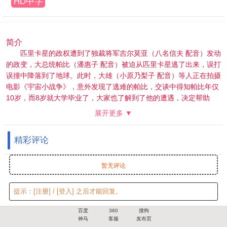
HD中字
简介
匹里卡星的政权遭到了独裁将军吉尔莫亚（八名信夫 配音）发动
的政变，大总统帕比（潘惠子 配音）被迫从匹里卡星逃了出来，误打
误撞中降落到了地球。此时，大雄（小原乃梨子 配音）等人正在拍摄
电影《宇宙小战争》，意外发现了逃难的帕比，交谈中得知帕比年仅
10岁，而8岁就大学毕业了，大家也了解到了他的遭遇，决定帮助
他，并同他成了好朋友。吉尔莫亚军队通过小型侦察机找到帕比的行
展开更多 ▼
踪，向大雄等人发起了攻击，他们捉了静香做人质。帕比为了不连累
大家，最后向叛军投降了。帕比的爱犬胖胖（三ツ矢雄二 配音）通过
精彩评论
自己的嗅觉找了帕比的位置，可惜来玩了一步，正好遇上了哆啦A梦
等人，大家计划一要救回静香和帕比，一同向皮力卡星出发了，但在
未知的星球里又将会有什么样的冒险等待着他们了……
暂无评论
提示：
[注册]
/
[登入]
之后才能回复。
百度
360
搜狗
神马
客服
发布页