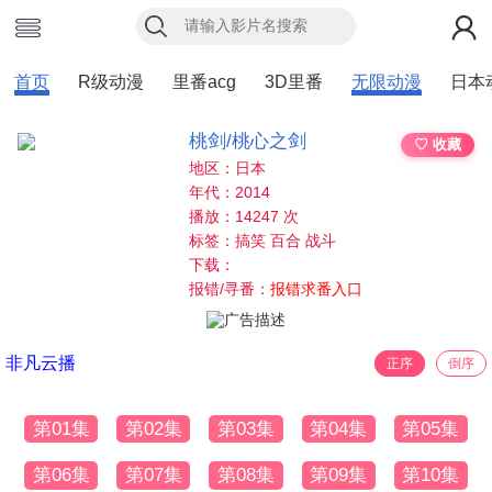
首页
R级动漫
里番acg
3D里番
无限动漫
日本
桃剑/桃心之剑
♡ 收藏
地区：日本
年代：2014
播放：14247 次
标签：搞笑 百合 战斗
下载：
报错/寻番：
报错求番入口
非凡云播
正序
倒序
第01集
第02集
第03集
第04集
第05集
第06集
第07集
第08集
第09集
第10集