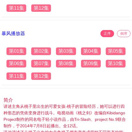
第11集
第12集
暴风播放器
正序
倒序
第01集
第02集
第03集
第04集
第05集
第06集
第07集
第08集
第09集
第10集
第11集
第12集
简介
讲述主角从桃子里出生的可爱女孩-桃子的冒险经历，她可以进行四
种形态的凭依变身进行战斗。电视动画《桃之剑》改编自Kibidango
Project制作的同名电子轻小说作品，由Tri-Slash、project No.9联合
制作，于2014年7月8日起播出。全12话。